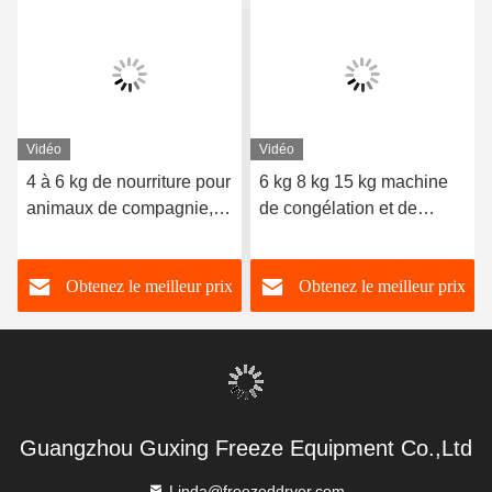
Vidéo
Vidéo
4 à 6 kg de nourriture pour
6 kg 8 kg 15 kg machine
animaux de compagnie,
de congélation et de
congélateur à domicile,
séchage alimentaire à
séchoir
domicile
Obtenez le meilleur prix
Obtenez le meilleur prix
Guangzhou Guxing Freeze Equipment Co.,Ltd
Linda@freezeddryer.com