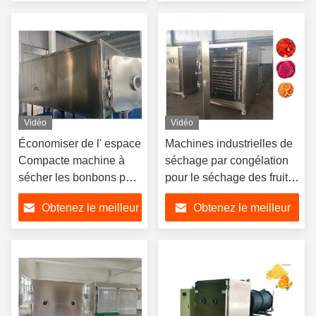
prix
prix
Vidéo
Vidéo
Économiser de l' espace
Machines industrielles de
Compacte machine à
séchage par congélation
sécher les bonbons par
pour le séchage des fruits
congélation avec
et légumes
Obtenez le meilleur
Obtenez le meilleur
SUS304
prix
prix