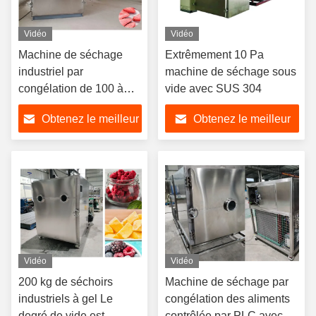
Vidéo
Vidéo
Machine de séchage
Extrêmement 10 Pa
industriel par
machine de séchage sous
congélation de 100 à
vide avec SUS 304
300 kg avec options de
Obtenez le meilleur
Obtenez le meilleur
tension
prix
prix
Vidéo
Vidéo
200 kg de séchoirs
Machine de séchage par
industriels à gel Le
congélation des aliments
degré de vide est
contrôlée par PLC avec