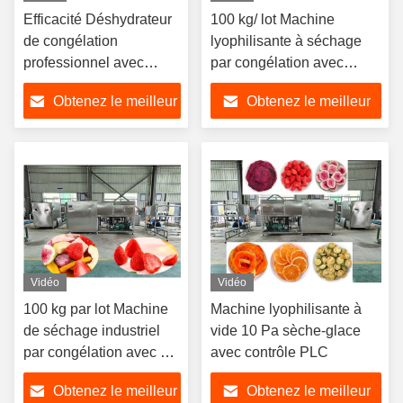
Efficacité Déshydrateur
100 kg/ lot Machine
de congélation
lyophilisante à séchage
professionnel avec
par congélation avec
piège à froid -40°C
contrôle PLC
Obtenez le meilleur
Obtenez le meilleur
prix
prix
Vidéo
Vidéo
100 kg par lot Machine
Machine lyophilisante à
de séchage industriel
vide 10 Pa sèche-glace
par congélation avec 60
avec contrôle PLC
dB
Obtenez le meilleur
Obtenez le meilleur