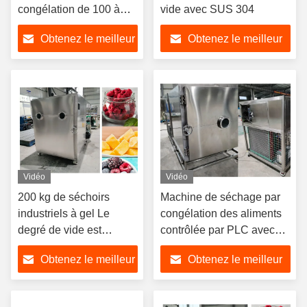
congélation de 100 à
vide avec SUS 304
300 kg avec options de
Obtenez le meilleur
Obtenez le meilleur
tension
prix
prix
Vidéo
Vidéo
200 kg de séchoirs
Machine de séchage par
industriels à gel Le
congélation des aliments
degré de vide est
contrôlée par PLC avec
inférieur à 10 Pa
méthode de
Obtenez le meilleur
Obtenez le meilleur
refroidissement à l'air
prix
prix