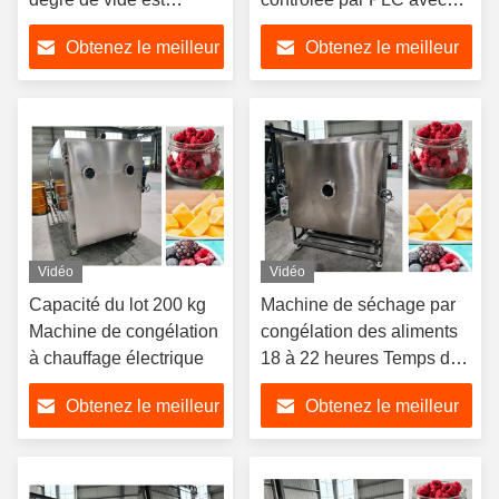
inférieur à 10 Pa
méthode de
Obtenez le meilleur
Obtenez le meilleur
refroidissement à l'air
prix
prix
Vidéo
Vidéo
Capacité du lot 200 kg
Machine de séchage par
Machine de congélation
congélation des aliments
à chauffage électrique
18 à 22 heures Temps de
séchage par congélation
Obtenez le meilleur
Obtenez le meilleur
prix
prix