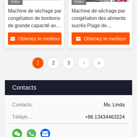
Vidéo
Vidéo
Machine de séchage par
Machine de séchage par
congélation de bonbons
congélation des aliments
de grande capacité avec
sucrés Plage de
séchage de 18 à 22
température -40°C à 80°C
Obtenez le meilleur
Obtenez le meilleur
heures
prix
prix
1
2
3
Contacts
Contacts:
Ms. Linda
Téléphone:
+86 13434463224