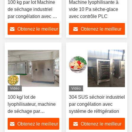
100 kg par lot Machine
Machine lyophilisante à
de séchage industriel
vide 10 Pa sèche-glace
par congélation avec 60
avec contrôle PLC
dB
Obtenez le meilleur
Obtenez le meilleur
prix
prix
Vidéo
Vidéo
100 kg/ lot de
304 SUS séchoir industriel
lyophilisateur, machine
par congélation avec
de séchage par
système de réfrigération
congélation avec unité
Obtenez le meilleur
Obtenez le meilleur
de mortier