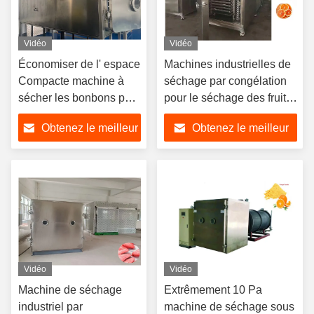
Vidéo
Vidéo
Économiser de l' espace
Machines industrielles de
Compacte machine à
séchage par congélation
sécher les bonbons par
pour le séchage des fruits
congélation avec
et légumes
Obtenez le meilleur
Obtenez le meilleur
SUS304
prix
prix
Vidéo
Vidéo
Machine de séchage
Extrêmement 10 Pa
industriel par
machine de séchage sous