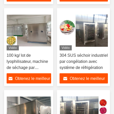
prix
prix
Vidéo
Vidéo
100 kg/ lot de
304 SUS séchoir industriel
lyophilisateur, machine
par congélation avec
de séchage par
système de réfrigération
congélation avec unité
Obtenez le meilleur
Obtenez le meilleur
de mortier
prix
prix