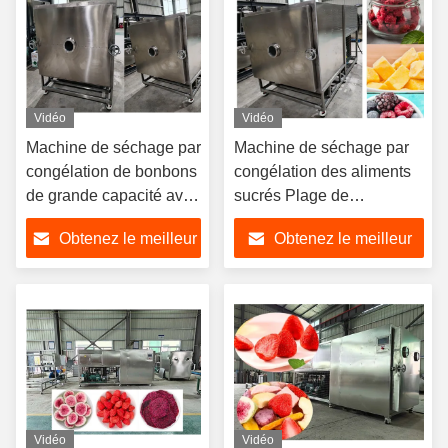
Vidéo
Vidéo
Machine de séchage par
Machine de séchage par
congélation de bonbons
congélation des aliments
de grande capacité avec
sucrés Plage de
séchage de 18 à 22
température -40°C à 80°C
Obtenez le meilleur
Obtenez le meilleur
heures
prix
prix
Vidéo
Vidéo