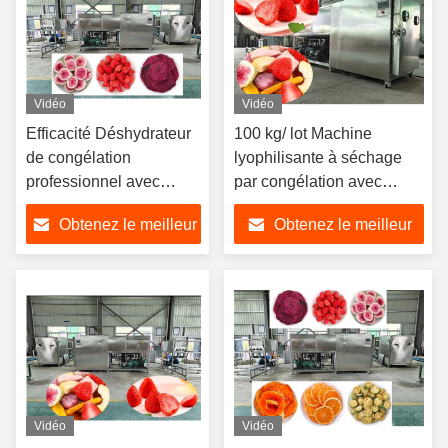
Vidéo
Vidéo
Efficacité Déshydrateur
100 kg/ lot Machine
de congélation
lyophilisante à séchage
professionnel avec
par congélation avec
piège à froid -40°C
contrôle PLC
Obtenez le meilleur
Obtenez le meilleur
prix
prix
Vidéo
Vidéo