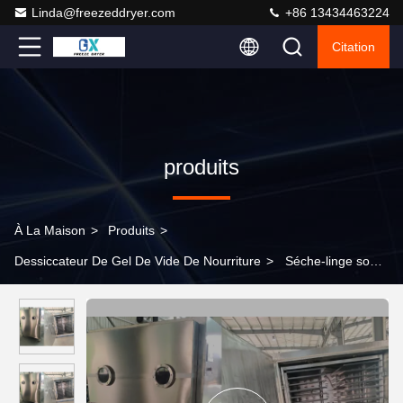
Linda@freezeddryer.com
+86 13434463224
Citation
produits
À La Maison
>
Produits
>
Dessiccateur De Gel De Vide De Nourriture
>
Séche-linge sous
vide à grande échelle -40°C à 80°C pour une conservation
optimale des aliments