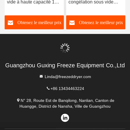
vide à haute capacité 100
congélation sous vide
kg/ lot
pour chauffage électrique
des aliments -40C-80C
Obtenez le meilleur prix
Obtenez le meilleur prix
Guangzhou Guxing Freeze Equipment Co.,Ltd
Linda@freezeddryer.com
+86 13434463224
N° 28, Route Est de Banqilong, Nanlian, Canton de
Huangge, District de Nansha, Ville de Guangzhou