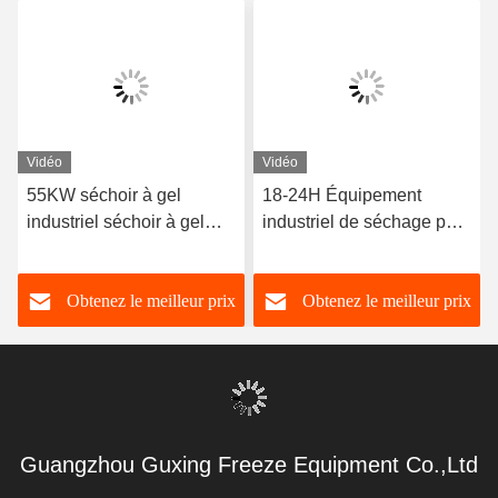
Vidéo
Vidéo
55KW séchoir à gel
18-24H Équipement
industriel séchoir à gel
industriel de séchage par
sous vide commercial 300
congélation 300 kg/ lot
kg/ lot
Obtenez le meilleur prix
Obtenez le meilleur prix
Guangzhou Guxing Freeze Equipment Co.,Ltd