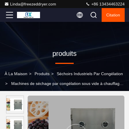
Linda@freezeddryer.com
+86 13434463224
Citation
produits
À La Maison
>
Produits
>
Séchoirs Industriels Par Congélation
>
Machines de séchage par congélation sous vide à chauffage
électrique pour le refroidissement à l'eau et le séchage supérieur