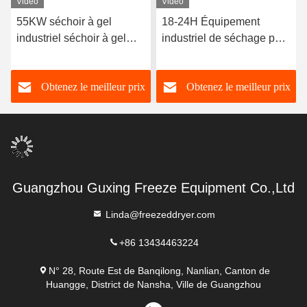
Vidéo
Vidéo
Vid
55KW séchoir à gel
18-24H Équipement
Séc
industriel séchoir à gel
industriel de séchage par
fai
sous vide commercial 300
congélation 300 kg/ lot
de 
kg/ lot
200
Obtenez le meilleur prix
Obtenez le meilleur prix
Guangzhou Guxing Freeze Equipment Co.,Ltd
Linda@freezeddryer.com
+86 13434463224
N° 28, Route Est de Banqilong, Nanlian, Canton de
Huangge, District de Nansha, Ville de Guangzhou