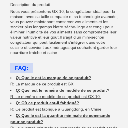
Description du produit
Nous vous présentons GX-10, le congélateur idéal pour la
maison, avec sa taille compacte et sa technologie avancée,
vous pouvez maintenant conserver vos aliments et les
stocker plus longtemps.Notre sèche-linge est conçu pour
éliminer l'humidité de vos aliments sans compromettre leur
valeur nutritive et leur goût.Il s'agit d'un mini-séchoir
congélateur qui peut facilement s'intégrer dans votre
cuisine et convient aux ménages qui souhaitent garder leur
nourriture fraîche et saine.
FAQ:
Q: Quelle est la marque de ce produit?
R: La marque de ce produit est GX.
Q: Quel est le numéro de modèle de ce produit?
R: Le numéro de modèle de ce produit est GX-10.
Q: Où ce produit est-il fabriqué?
R: Ce produit est fabriqué à Guangdong, en Chine.
Q: Quelle est la quantité minimale de commande
pour ce produit?