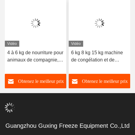
Vidéo
Vidéo
4 à 6 kg de nourriture pour
6 kg 8 kg 15 kg machine
animaux de compagnie,
de congélation et de
congélateur à domicile,
séchage alimentaire à
séchoir
domicile
Obtenez le meilleur prix
Obtenez le meilleur prix
Guangzhou Guxing Freeze Equipment Co.,Ltd