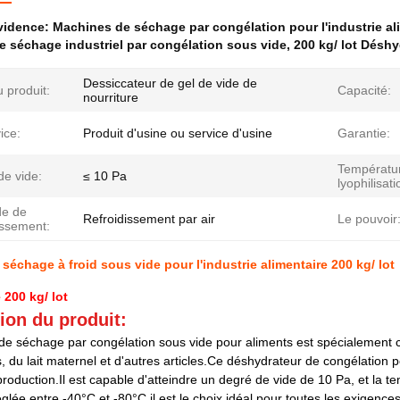
évidence:
Machines de séchage par congélation pour l'industrie al
 séchage industriel par congélation sous vide
,
200 kg/ lot Déshy
Dessiccateur de gel de vide de
 produit:
Capacité:
nourriture
ice:
Produit d'usine ou service d'usine
Garantie:
Températu
de vide:
≤ 10 Pa
lyophilisati
e de
Refroidissement par air
Le pouvoir
issement:
séchage à froid sous vide pour l'industrie alimentaire 200 kg/ lot
 200 kg/ lot
ion du produit:
e séchage par congélation sous vide pour aliments est spécialement 
 du lait maternel et d'autres articles.Ce déshydrateur de congélation pe
roduction.Il est capable d'atteindre un degré de vide de 10 Pa, et la 
églée entre -40°C et -80°C.il est le choix idéal pour toutes les exigenc