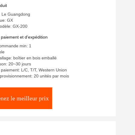
duit
e: Le Guangdong
ue: GX
odèle: GX-200
 paiement et d'expédition
commande min: 1
ble
llage: boîtier en bois emballé
ison: 20~30 jours
 paiement: L/C, T/T, Western Union
provisionnement: 20 unités par mois
nez le meilleur prix