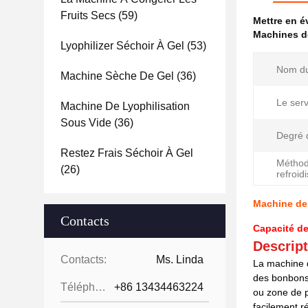
Fruits Secs
(59)
Mettre en 
Machines de
Lyophilizer Séchoir À Gel
(53)
Nom du
Machine Sèche De Gel
(36)
Le serv
Machine De Lyophilisation
Sous Vide
(36)
Degré 
Restez Frais Séchoir À Gel
Méthod
(26)
refroid
Machine de 
Contacts
Capacité de
Descript
Contacts:
Ms. Linda
La machine d
des bonbons,
Téléphone:
+86 13434463224
ou zone de p
facilement r