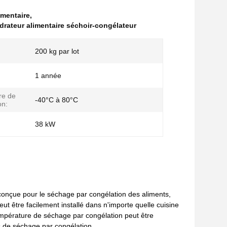
imentaire
,
drateur alimentaire séchoir-congélateur
200 kg par lot
1 année
re de
-40°C à 80°C
on:
:
38 kW
conçue pour le séchage par congélation des aliments,
ut être facilement installé dans n'importe quelle cuisine
température de séchage par congélation peut être
es de séchage par congélation.