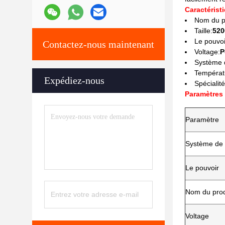
Caractérist
Nom du p
Taille:
520
Le pouvoi
Contactez-nous maintenant
Voltage:
P
Système d
Températ
Expédiez-nous
Spécialité
Paramètres
Paramètre
Système de r
Le pouvoir
Nom du prod
Voltage