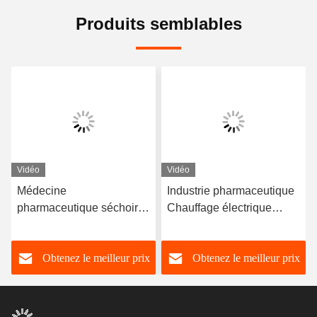
Produits semblables
Vidéo
Vidéo
Médecine
Industrie pharmaceutique
pharmaceutique séchoir à
Chauffage électrique
gel refroidisseur d'air 50
séchoir-congélateur En
kg 100 kg
pharmacie
Obtenez le meilleur prix
Obtenez le meilleur prix