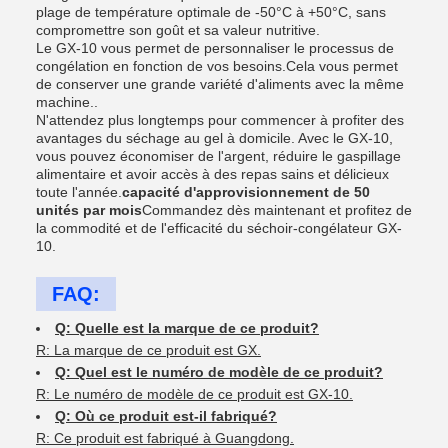
plage de température optimale de -50°C à +50°C, sans
compromettre son goût et sa valeur nutritive.
Le GX-10 vous permet de personnaliser le processus de
congélation en fonction de vos besoins.Cela vous permet
de conserver une grande variété d'aliments avec la même
machine..
N'attendez plus longtemps pour commencer à profiter des
avantages du séchage au gel à domicile. Avec le GX-10,
vous pouvez économiser de l'argent, réduire le gaspillage
alimentaire et avoir accès à des repas sains et délicieux
toute l'année.
capacité d'approvisionnement de 50
unités par mois
Commandez dès maintenant et profitez de
la commodité et de l'efficacité du séchoir-congélateur GX-
10.
FAQ:
Q: Quelle est la marque de ce produit?
R: La marque de ce produit est GX.
Q: Quel est le numéro de modèle de ce produit?
R: Le numéro de modèle de ce produit est GX-10.
Q: Où ce produit est-il fabriqué?
R: Ce produit est fabriqué à Guangdong.