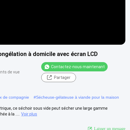
congélation à domicile avec écran LCD
Contactez-nous maintenant
ints de vue
Partager
ux de compagnie
#
Sécheuse-gélateuse à viande pour la maison
ctrique, ce séchoir sous vide peut sécher une large gamme
e à la .....
Voir plus
Laisser un message