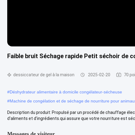
Faible bruit Séchage rapide Petit séchoir de 
dessiccateur de gel à la maison
2025-02-20
70 po
#
Déshydrateur alimentaire à domicile congélateur-sécheuse
#
Machine de congélation et de séchage de nourriture pour anima
Description du produit: Propulsé par un procédé de chauffage éle
d'aliments et d'ingrédients.qui assure que votre nourriture est séché
Messages de visiteur