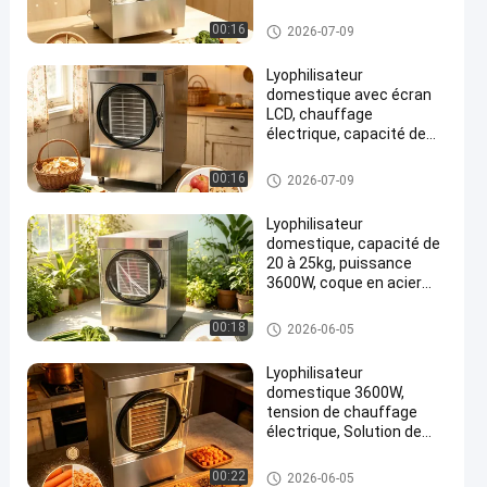
la conservation des
Fruits, légumes et
dessiccateur de gel à la maiso
00:16
2026-07-09
viandes
n
Lyophilisateur
domestique avec écran
LCD, chauffage
électrique, capacité de
215kg, adapté à la
conservation des
dessiccateur de gel à la maiso
00:16
2026-07-09
aliments et au laboratoire
n
Lyophilisateur
domestique, capacité de
20 à 25kg, puissance
3600W, coque en acier
inoxydable SUS304,
adapté à la conservation
dessiccateur de gel à la maiso
00:18
2026-06-05
et au stockage des
n
aliments
Lyophilisateur
domestique 3600W,
tension de chauffage
électrique, Solution de
lyophilisation pour Fruits,
légumes et aliments pour
dessiccateur de gel à la maiso
00:22
2026-06-05