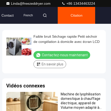
Linda@freezeddryer.com
+86 13434463224
Contact
Citation
French
Faible bruit Séchage rapide Petit séchoir
de congélation à domicile avec écran LCD
Contactez-nous maintenant
En savoir plus
Vidéos connexes
Machine de lyophilisation
domestique à chauffage
électrique, appareil de
Volume moyen adapté à