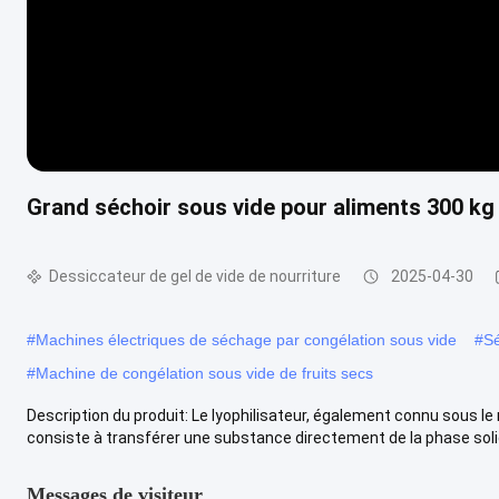
Grand séchoir sous vide pour aliments 300 kg 
Dessiccateur de gel de vide de nourriture
2025-04-30
#
Machines électriques de séchage par congélation sous vide
#
Sé
#
Machine de congélation sous vide de fruits secs
Description du produit: Le lyophilisateur, également connu sous le 
consiste à transférer une substance directement de la phase solid
Messages de visiteur