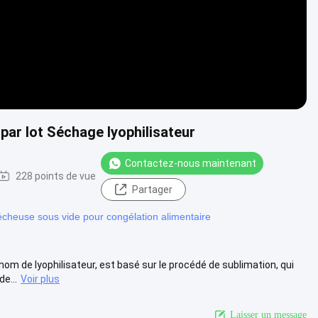
par lot Séchage lyophilisateur
Contactez-nous maintenant
228 points de vue
Partager
cheuse sous vide pour congélation alimentaire
nom de lyophilisateur, est basé sur le procédé de sublimation, qui
e...
Voir plus
Laisser un message