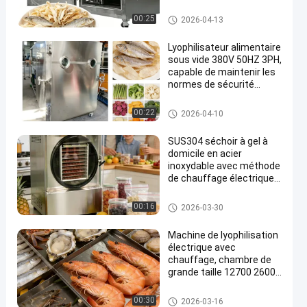
tension personnalisée
conçue pour la
Dessiccateur de gel de vide de
00:25
2026-04-13
déshydratation des
nourriture
aliments
Lyophilisateur alimentaire
sous vide 380V 50HZ 3PH,
capable de maintenir les
normes de sécurité
alimentaire pendant le
processus de
Lyophilizer séchoir à gel
00:22
2026-04-10
lyophilisation
SUS304 séchoir à gel à
domicile en acier
inoxydable avec méthode
de chauffage électrique
optimisée pour la maison
et le stockage à long
dessiccateur de gel à la maiso
00:16
2026-03-30
terme des aliments
n
Machine de lyophilisation
électrique avec
chauffage, chambre de
grande taille 12700 2600
3300 mm, adaptée aux
applications médicales et
Séchoirs industriels par congé
00:30
2026-03-16