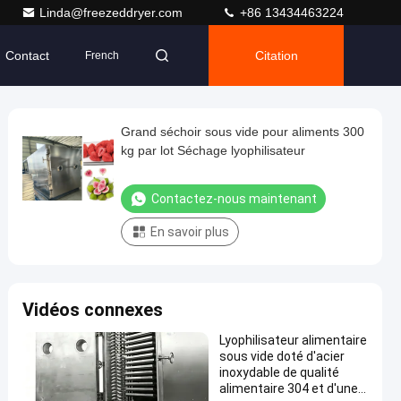
Linda@freezeddryer.com
+86 13434463224
Contact
Citation
French
Grand séchoir sous vide pour aliments 300
kg par lot Séchage lyophilisateur
Contactez-nous maintenant
En savoir plus
Vidéos connexes
Lyophilisateur alimentaire
sous vide doté d'acier
inoxydable de qualité
alimentaire 304 et d'une