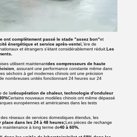
ce ont complètement passé le stade "assez bon"
et
cacité énergétique et service après-vente
L'ère de
 nationaux et étrangers s'étant considérablement réduit.
Les
ments.
ses utilisent maintenant
des compresseurs de haute
écision
, assurant une performance constante même dans
les séchoirs à gel modernes chinois ont une précision
 de nombreuses unités fonctionnant 24 heures sur 24
e de la
récupération de chaleur, technologie d'onduleur
 30%
Certains nouveaux modèles chinois ont même dépassé
rques européennes et américaines dans les tests
 des réseaux de services domestiques étendus, les
ur place dans les 24 à 48 heures;
Les pièces de rechange
 de maintenance à long terme de
40 à 60%.