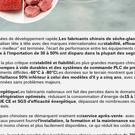
nées de développement rapide,
Les fabricants chinois de sèche-gla
aliser tête à tête avec des marques internationales sur
stabilité, effi
 = meilleur" est terminée, l'écart de performance entre les équipements
x à l'importation de 30 à 50% ont disparu dans la plupart des seg
la plus critique est
stabilité et fiabilité
Les plus grandes marques chinoi
 pompes à vide durables et des systèmes de commande PLC de pr
ents difficiles.
-60°C à -80°C
Les données sur le terrain montrent que 
aillance 50% inférieur à celui des modèles d'il y a cinq ans
, avec
années sans problèmes majeurs.
ergétique
Les fabricants nationaux ont fait des percées dans le domain
réfrigération optimisés
, réduisant la consommation d'énergie de
15 à
 UE CE et SGS d'efficacité énergétique
, dépassant de nombreuses ma
éels.
ques chinoises se démarquent vraiment est
service après-vente
- avec
caux peuvent fournir
l'installation, la formation et la maintenance s
t moins chères et plus facilement disponibles, ce qui réduit les coûts