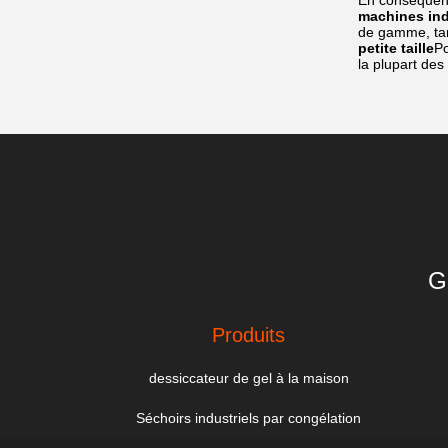
En conséquenc
machines ind
de gamme, tan
petite taille
Po
la plupart des
G
Produits
dessiccateur de gel à la maison
Séchoirs industriels par congélation