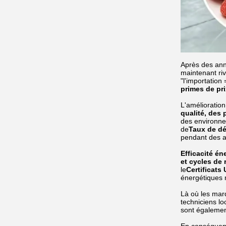
Après des an
maintenant riv
"l'importation
primes de pri
L'amélioration 
qualité, des
des environnem
de
Taux de déf
pendant des 
Efficacité én
et cycles de 
le
Certificats
énergétiques r
Là où les mar
techniciens lo
sont égalemen