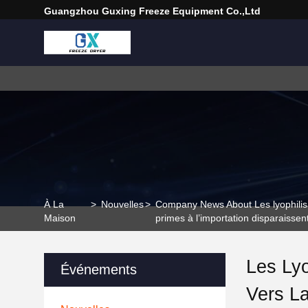
Guangzhou Guxing Freeze Equipment Co.,Ltd
À La
>
Nouvelles
>
Company News About Les lyophilisate
Maison
primes à l’importation disparaissen
Les Lyo
Événements
Vers La