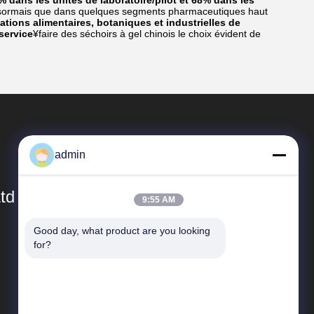
% dans les unités de laboratoire/pilot et 68% dans les
sormais que dans quelques segments pharmaceutiques haut
ations alimentaires, botaniques et industrielles de
service
¥faire des séchoirs à gel chinois le choix évident de
admin
td
9:55 AM
Good day, what product are you looking 
Liens Rapides
for?
Profil d'entreprise
Visite de l'usine