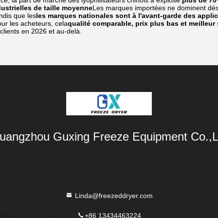
e, la part de marché des lyophilisateurs chinois a explosé:
plus de 70
ustrielles de taille moyenne
Les marques importées ne dominent dé
dis que les
les marques nationales sont à l'avant-garde des applic
ur les acheteurs, cela
qualité comparable, prix plus bas et meilleur 
 clients en 2026 et au-delà.
uangzhou Guxing Freeze Equipment Co.,L
Linda@freezeddryer.com
+86 13434463224